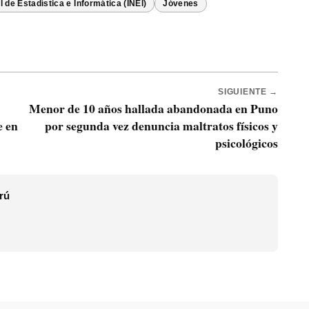
l de Estadística e Informática (INEI)
Jóvenes
SIGUIENTE →
Menor de 10 años hallada abandonada en Puno
e en
por segunda vez denuncia maltratos físicos y
psicológicos
rú