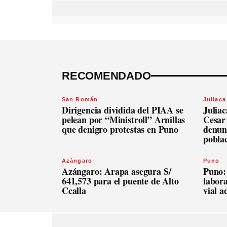
RECOMENDADO
San Román
Juliaca
Dirigencia dividida del PIAA se
Julia
pelean por “Ministroll” Arnillas
Cesar
que denigro protestas en Puno
denunc
pobla
Azángaro
Puno
Azángaro: Arapa asegura S/
Puno:
641,573 para el puente de Alto
labora
Ccalla
vial 