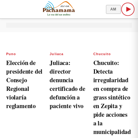
AM
Puno
Juliaca
Chucuito
Elección de
Juliaca:
Chucuito:
presidente del
director
Detecta
Consejo
denuncia
irregularidad
Regional
certificado de
en compra de
violaría
defunción a
grass sintético
reglamento
paciente vivo
en Zepita y
pide acciones
a la
municipalidad