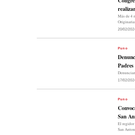
Congres
realiz
Más de 4 m
Originaria
20/02/202
Puno
Denunci
Padres 
Denuncian 
17/02/202
Puno
Convoca
San An
El regidor
San Anton