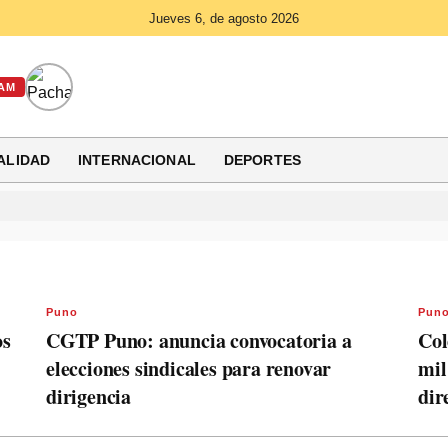
Jueves 6, de agosto 2026
AM
ALIDAD
INTERNACIONAL
DEPORTES
Puno
Pun
os
CGTP Puno: anuncia convocatoria a
Col
elecciones sindicales para renovar
mil
dirigencia
dir