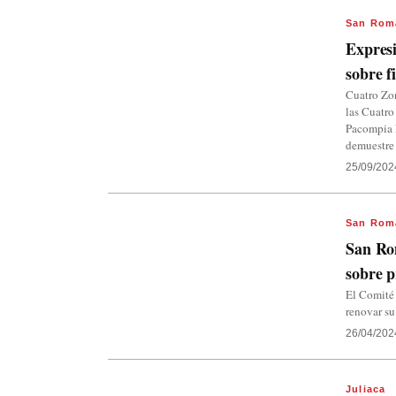
San Rom
Expresi
sobre f
Cuatro Zon
las Cuatro
Pacompia M
demuestre 
25/09/202
San Rom
San Rom
sobre p
El Comité 
renovar su
26/04/202
Juliaca