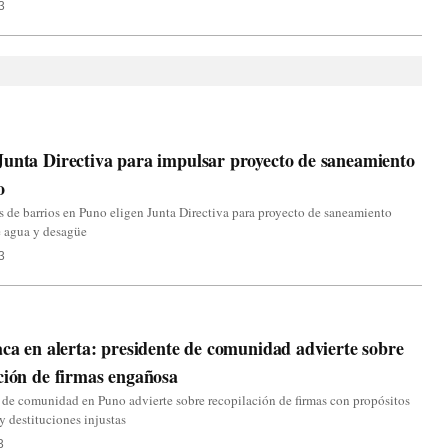
3
unta Directiva para impulsar proyecto de saneamiento
o
s de barrios en Puno eligen Junta Directiva para proyecto de saneamiento
e agua y desagüe
3
aca en alerta: presidente de comunidad advierte sobre
ción de firmas engañosa
 de comunidad en Puno advierte sobre recopilación de firmas con propósitos
y destituciones injustas
3