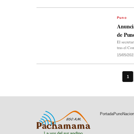
Puno
Anuncia
de Pun
El secreta
tras el C
15/05/202
1
Portada
Puno
Nacion