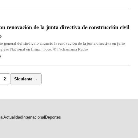
n renovación de la junta directiva de construcción civil
o
rio general del sindicato anunció la renovación de la junta directiva en julio
ongreso Nacional en Lima. | Foto: © Pachamama Radio
3
2
Siguiente →
al
Actualidad
Internacional
Deportes