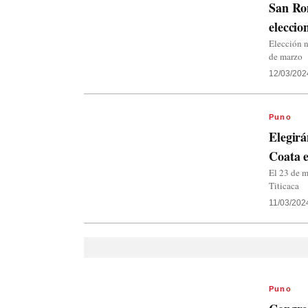
San Rom
eleccio
Elección n
de marzo
12/03/202
Puno
Elegirá
Coata e
El 23 de m
Titicaca
11/03/202
Puno