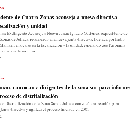
án
dente de Cuatro Zonas aconseja a nueva directiva
iscalización y unidad
as: Exdirigente Aconseja a Nueva Junta: Ignacio Gutiérrez, expresidente de
 Zonas de Juliaca, recomendó a la nueva junta directiva, liderada por Isidro
amani, enfocarse en la fiscalización y la unidad, esperando que Pacompia
vocación de servicio.
4
án
án: convocan a dirigentes de la zona sur para informe
roceso de distritalización
de Distritalización de la Zona Sur de Juliaca convocó una reunión para
 junta directiva y agilizar el proceso iniciado en 2001
4