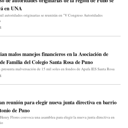
o de autoridades originarias de la región de Puno se
ará en UNA
il autoridades originarias se reunirán en "V Congreso Autoridades
s
4
an malos manejos financieros en la Asociación de
de Familia del Colegio Santa Rosa de Puno
presunta malversación de 15 mil soles en fondos de Apafa IES Santa Rosa
4
n reunión para elegir nueva junta directiva en barrio
tonio de Puno
 Henry Flores convoca una asamblea para elegir la nueva junta directiva en
io