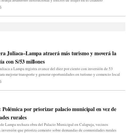
s refleja abandono institucional y efectos de friajes en el criadero
5
era Juliaca–Lampa atraerá más turismo y moverá la
a con S/53 millones
Juliaca a Lampa registra avance del diez por ciento con inversión de 53
ara mejorar transporte y generar oportunidades en turismo y comercio local
5
Polémica por priorizar palacio municipal en vez de
ades rurales
 de Lampa rechaza obra del Palacio Municipal en Calapuja, vecinos
n inversión que prioriza cemento sobre demandas de comunidades rurales