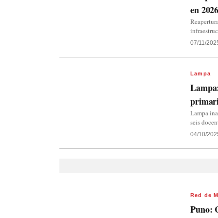
en 202
Reapertura
infraestru
07/11/202
Lampa
Lampa: 
primari
Lampa inau
seis docen
04/10/202
Red de M
Puno: C