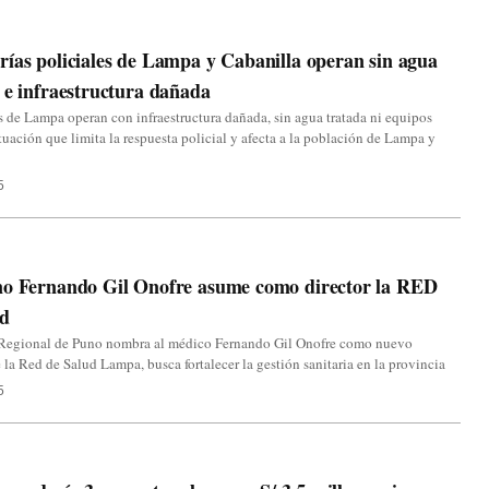
ías policiales de Lampa y Cabanilla operan sin agua
 e infraestructura dañada
 de Lampa operan con infraestructura dañada, sin agua tratada ni equipos
ituación que limita la respuesta policial y afecta a la población de Lampa y
5
no Fernando Gil Onofre asume como director la RED
ud
Regional de Puno nombra al médico Fernando Gil Onofre como nuevo
e la Red de Salud Lampa, busca fortalecer la gestión sanitaria en la provincia
5