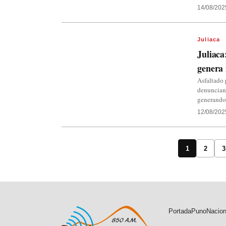
14/08/202
Juliaca
Juliaca
genera 
Asfaltado 
denuncian
generando
12/08/202
1
2
3
Portada
Puno
Nacion