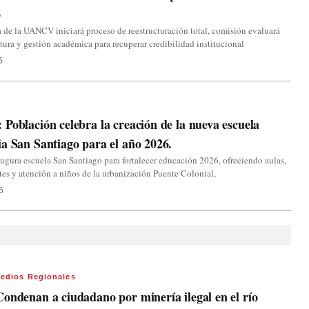
6
 de la UANCV iniciará proceso de reestructuración total, comisión evaluará
ctura y gestión académica para recuperar credibilidad institucional
5
Población celebra la creación de la nueva escuela
a San Santiago para el año 2026.
gura escuela San Santiago para fortalecer educación 2026, ofreciendo aulas,
tes y atención a niños de la urbanización Puente Colonial,
5
edios Regionales
ondenan a ciudadano por minería ilegal en el río