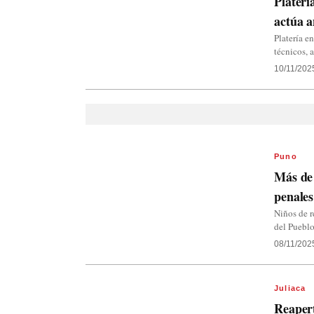
Platerí
actúa a
Platería e
técnicos, 
10/11/202
Puno
Más de 
penale
Niños de r
del Pueblo
08/11/202
Juliaca
Reapert