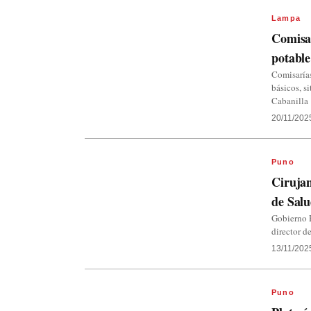
Lampa
Comisar
potable
Comisarías
básicos, s
Cabanilla
20/11/202
Puno
Ciruja
de Sal
Gobierno 
director d
13/11/202
Puno