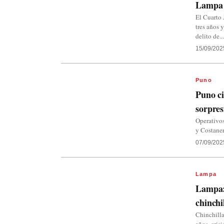
Lampa
El Cuarto 
tres años 
delito de..
15/09/202
Puno
Puno ci
sorpres
Operativos
y Costaner
07/09/202
Lampa
Lampa: 
chinchi
Chinchilla