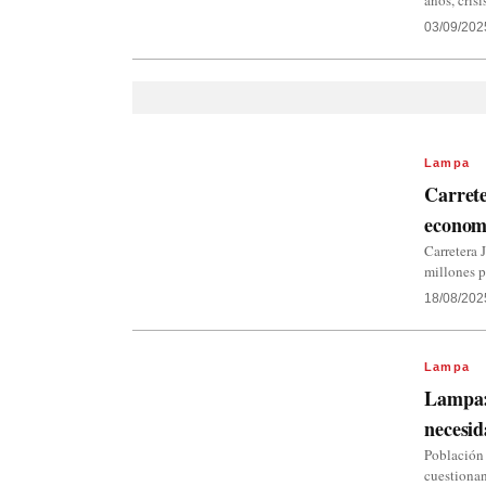
años, crisi
03/09/202
Lampa
Carret
economí
Carretera 
millones p
18/08/202
Lampa
Lampa: 
necesid
Población
cuestiona