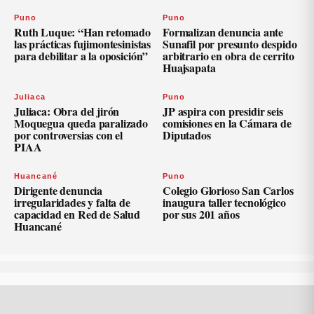
Puno
Puno
Ruth Luque: “Han retomado
Formalizan denuncia ante
las prácticas fujimontesinistas
Sunafil por presunto despido
para debilitar a la oposición”
arbitrario en obra de cerrito
Huajsapata
Juliaca
Puno
Juliaca: Obra del jirón
JP aspira con presidir seis
Moquegua queda paralizado
comisiones en la Cámara de
por controversias con el
Diputados
PIAA
Huancané
Puno
Dirigente denuncia
Colegio Glorioso San Carlos
irregularidades y falta de
inaugura taller tecnológico
capacidad en Red de Salud
por sus 201 años
Huancané