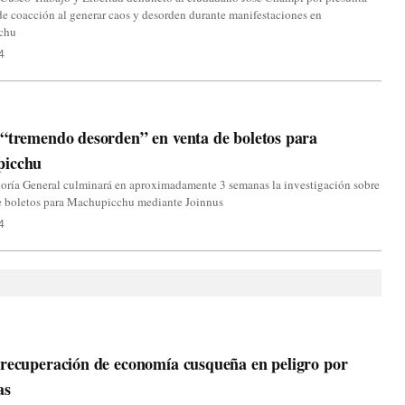
e coacción al generar caos y desorden durante manifestaciones en
chu
4
“tremendo desorden” en venta de boletos para
icchu
loría General culminará en aproximadamente 3 semanas la investigación sobre
de boletos para Machupicchu mediante Joinnus
4
recuperación de economía cusqueña en peligro por
as