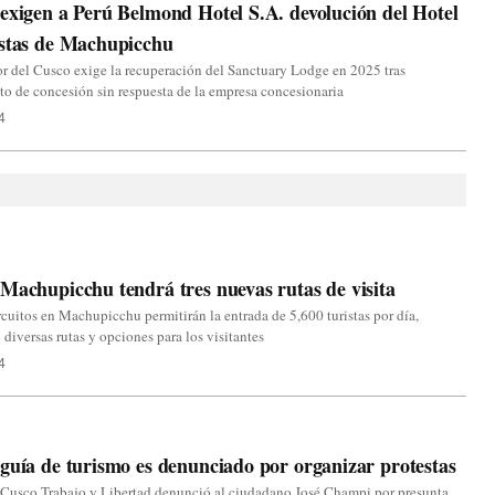
exigen a Perú Belmond Hotel S.A. devolución del Hotel
istas de Machupicchu
 del Cusco exige la recuperación del Sanctuary Lodge en 2025 tras
o de concesión sin respuesta de la empresa concesionaria
4
Machupicchu tendrá tres nuevas rutas de visita
cuitos en Machupicchu permitirán la entrada de 5,600 turistas por día,
 diversas rutas y opciones para los visitantes
4
guía de turismo es denunciado por organizar protestas
 Cusco Trabajo y Libertad denunció al ciudadano José Champi por presunta