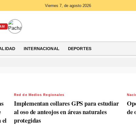
Viernes 7, de agosto 2026
AM
ALIDAD
INTERNACIONAL
DEPORTES
Red de Medios Regionales
Naci
as
Implementan collares GPS para estudiar
Ope
e
al oso de anteojos en áreas naturales
de 
 el
protegidas