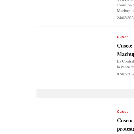
comisión d
Machupic
24/02/202
Cusco
Cusco: 
Machup
La Contra
la venta 
07/02/202
Cusco
Cusco: 
protest