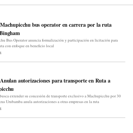
Machupicchu bus operator en carrera por la ruta
 Bingham
u Bus Operator anuncia formalización y participación en licitación para
ruta con enfoque en beneficio local
4
Anulan autorizaciones para transporte en Ruta a
icchu
busca extender su concesión de transporte exclusivo a Machupicchu por 30
ras Urubamba anula autorizaciones a otras empresas en la ruta
4