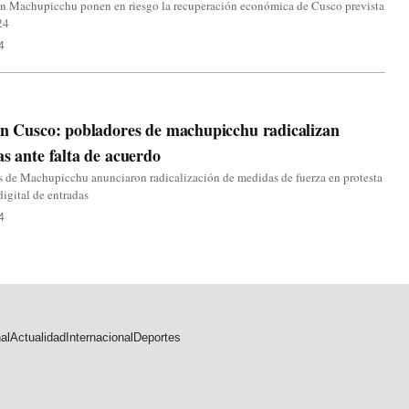
 en Machupicchu ponen en riesgo la recuperación económica de Cusco prevista
24
4
en Cusco: pobladores de machupicchu radicalizan
as ante falta de acuerdo
 de Machupicchu anunciaron radicalización de medidas de fuerza en protesta
digital de entradas
4
al
Actualidad
Internacional
Deportes