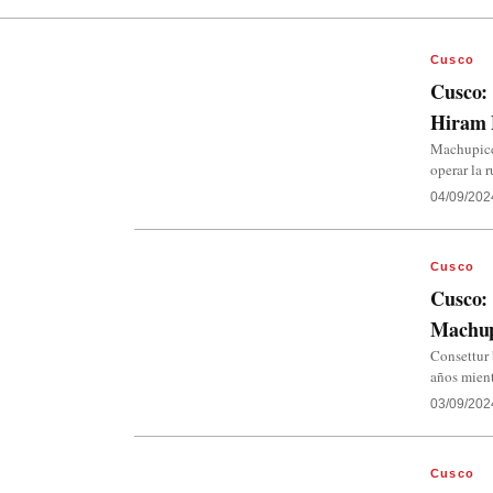
Cusco
Cusco: 
Hiram
Machupicch
operar la 
04/09/202
Cusco
Cusco: 
Machup
Consettur 
años mient
03/09/202
Cusco