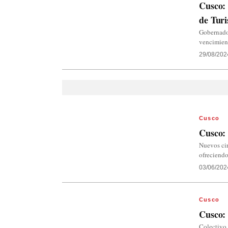
Cusco: 
de Tur
Gobernador
vencimient
29/08/202
Cusco
Cusco: 
Nuevos cir
ofreciendo
03/06/202
Cusco
Cusco: 
Colectivo