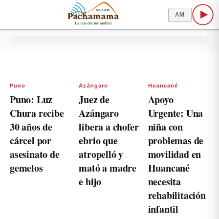
AM
Puno
Azángaro
Huancané
Puno: Luz
Juez de
Apoyo
Chura recibe
Azángaro
Urgente: Una
30 años de
libera a chofer
niña con
cárcel por
ebrio que
problemas de
asesinato de
atropelló y
movilidad en
gemelos
mató a madre
Huancané
e hijo
necesita
rehabilitación
infantil