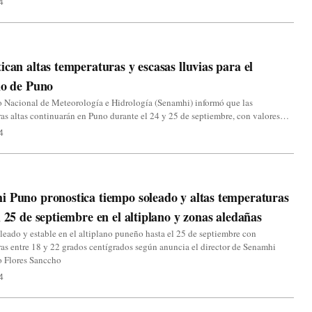
4
ican altas temperaturas y escasas lluvias para el
no de Puno
o Nacional de Meteorología e Hidrología (Senamhi) informó que las
as altas continuarán en Puno durante el 24 y 25 de septiembre, con valores…
4
 Puno pronostica tiempo soleado y altas temperaturas
l 25 de septiembre en el altiplano y zonas aledañas
eado y estable en el altiplano puneño hasta el 25 de septiembre con
as entre 18 y 22 grados centígrados según anuncia el director de Senamhi
o Flores Sanccho
4