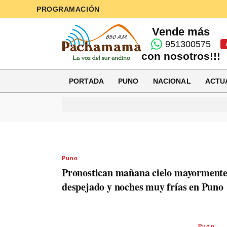
PROGRAMACIÓN
Vende más
951300575
con nosotros!!!
PORTADA
PUNO
NACIONAL
ACTU
Puno
Pronostican mañana cielo mayorment
despejado y noches muy frías en Puno
Puno