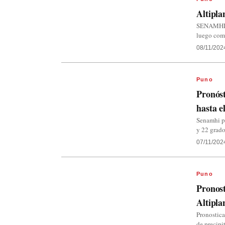
Altipla
SENAMHI Pu
luego come
08/11/202
Puno
Pronóst
hasta e
Senamhi pr
y 22 grado
07/11/202
Puno
Pronost
Altipla
Pronostica
de precipi