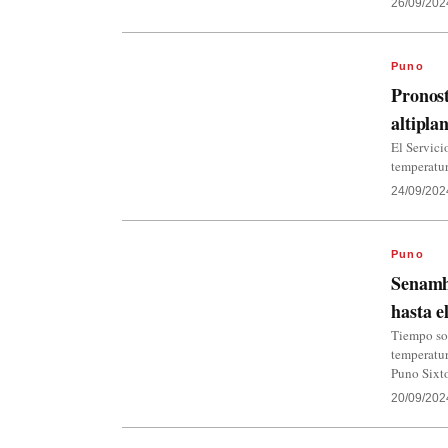
26/09/202
Puno
Pronost
altipla
El Servici
temperatur
24/09/202
Puno
Senamhi
hasta e
Tiempo sol
temperatur
Puno Sixt
20/09/202