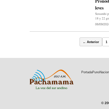
Pronóst
leves
Senamhi pr
18 y 22 gr
06/09/202
← Anterior
1
Portada
Puno
Nacion
© 2