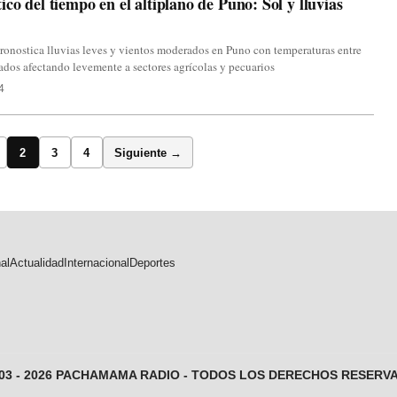
ico del tiempo en el altiplano de Puno: Sol y lluvias
onostica lluvias leves y vientos moderados en Puno con temperaturas entre
ados afectando levemente a sectores agrícolas y pecuarios
4
2
3
4
Siguiente →
al
Actualidad
Internacional
Deportes
003 - 2026 PACHAMAMA RADIO - TODOS LOS DERECHOS RESERV