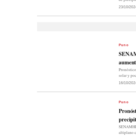
23/10/202
Puno
SENAMH
aumento
Pronóstic
solar y po
16/10/202
Puno
Pronóst
precipi
SENAMHI Pu
altiplano 