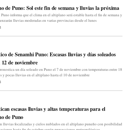
no de Puno: Sol este fin de semana y lluvias la próxima
no informa que el clima en el altiplano será estable hasta el fin de semana y
nzarán lluvias moderadas en varias provincias desde el lunes
4
ico de Senamhi Puno: Escasas lluvias y días soleados
l 12 de noviembre
onostica un día soleado en Puno el 7 de noviembre con temperaturas entre 18
s y pocas lluvias en el altiplano hasta el 10 de noviembre
4
ican escasas lluvias y altas temperaturas para el
no de Puno
n lluvias focalizadas y cielos nublados en el altiplano puneño con posibilidad
taciones hasta fin de octubre según proyecciones meteorológicas