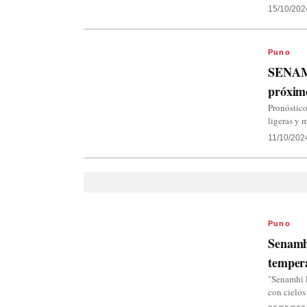
15/10/202
Puno
SENAMH
próxim
Pronóstico
ligeras y 
11/10/202
Puno
Senamhi
tempera
"Senamhi P
con cielos