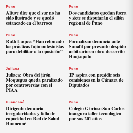
Puno
Puno
Altuve dice que el sur no ha
Dos candidatos quedan fuera
sido ilustrado y se quedó
y siete se disputarán el sillón
estancado en el barroco
regional de Puno
Puno
Puno
Ruth Luque: “Han retomado
Formalizan denuncia ante
las prácticas fujimontesinistas
Sunafil por presunto despido
para debilitar a la oposición”
arbitrario en obra de cerrito
Huajsapata
Juliaca
Puno
Juliaca: Obra del jirón
JP aspira con presidir seis
Moquegua queda paralizado
comisiones en la Cámara de
por controversias con el
Diputados
PIAA
Huancané
Puno
Dirigente denuncia
Colegio Glorioso San Carlos
irregularidades y falta de
inaugura taller tecnológico
capacidad en Red de Salud
por sus 201 años
Huancané