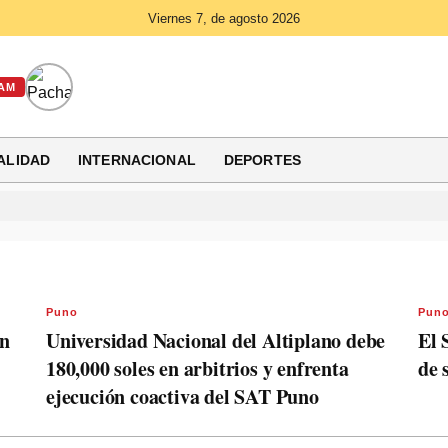
Viernes 7, de agosto 2026
AM
ALIDAD
INTERNACIONAL
DEPORTES
Puno
Pun
ón
Universidad Nacional del Altiplano debe
El 
180,000 soles en arbitrios y enfrenta
de 
ejecución coactiva del SAT Puno