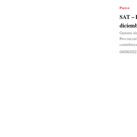
Puno
SAT – P
diciemb
Gerente de
Provincial
contribuy
04/06/202