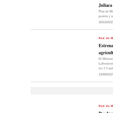
Juliaca
Plan de Mo
peatón y r
30/10/202
Red de M
Estrena
agricul
El Ministe
Laboratori
los 5.5 mil
15/09/202
Red de M