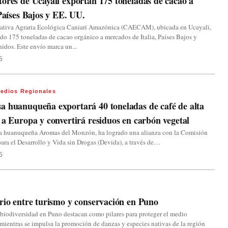
ores de Ucayali exportan 175 toneladas de cacao a
 Países Bajos y EE. UU.
ativa Agraria Ecológica Caniari Amazónica (CAECAM), ubicada en Ucayali,
do 175 toneladas de cacao orgánico a mercados de Italia, Países Bajos y
idos. Este envío marca un...
5
edios Regionales
 huanuqueña exportará 40 toneladas de café de alta
 a Europa y convertirá residuos en carbón vegetal
a huanuqueña Aromas del Monzón, ha logrado una alianza con la Comisión
ara el Desarrollo y Vida sin Drogas (Devida), a través de…
5
rio entre turismo y conservación en Puno
biodiversidad en Puno destacan como pilares para proteger el medio
mientras se impulsa la promoción de danzas y especies nativas de la región