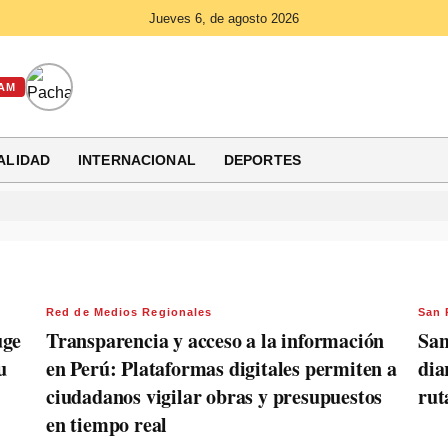
Jueves 6, de agosto 2026
AM
ALIDAD
INTERNACIONAL
DEPORTES
Red de Medios Regionales
San
uge
Transparencia y acceso a la información
San
u
en Perú: Plataformas digitales permiten a
dia
ciudadanos vigilar obras y presupuestos
rut
en tiempo real