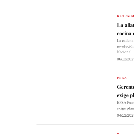
Red de M
La alia
cocina 
La cadena 
revolución
Nacional..
06/12/202
Puno
Gerent
exige p
EPSA Puno
exige plan
04/12/202