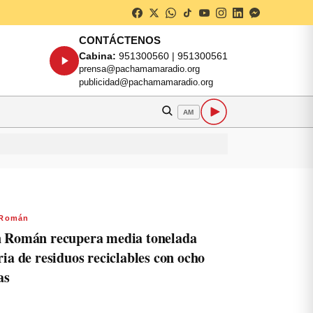
CONTÁCTENOS
Cabina:
951300560 | 951300561
prensa@pachamamaradio.org
publicidad@pachamamaradio.org
AM
 Román
 Román recupera media tonelada
ria de residuos reciclables con ocho
as