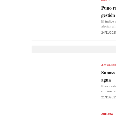
Puno
Puno re
gestión
El índice 
afectan a 
24/11/202
Actualid
Sunass 
agua
Nueve estu
edición de
21/11/202
Juliaca