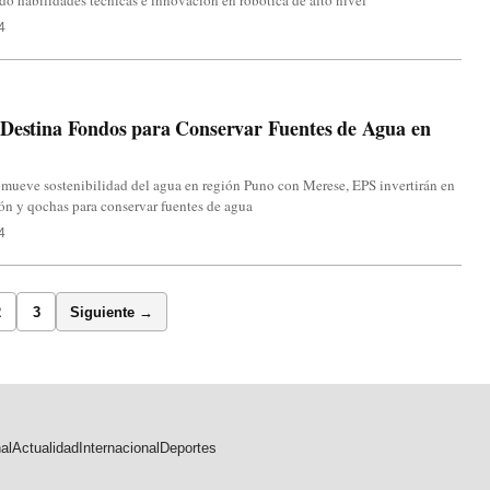
o habilidades técnicas e innovación en robótica de alto nivel
4
 Destina Fondos para Conservar Fuentes de Agua en
mueve sostenibilidad del agua en región Puno con Merese, EPS invertirán en
ión y qochas para conservar fuentes de agua
4
2
3
Siguiente →
al
Actualidad
Internacional
Deportes