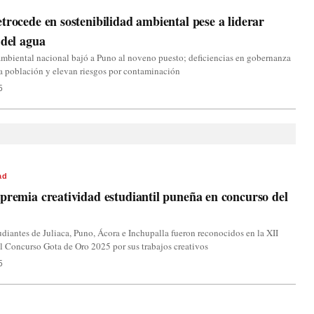
trocede en sostenibilidad ambiental pese a liderar
 del agua
ambiental nacional bajó a Puno al noveno puesto; deficiencias en gobernanza
la población y elevan riesgos por contaminación
5
ad
premia creatividad estudiantil puneña en concurso del
diantes de Juliaca, Puno, Ácora e Inchupalla fueron reconocidos en la XII
l Concurso Gota de Oro 2025 por sus trabajos creativos
5