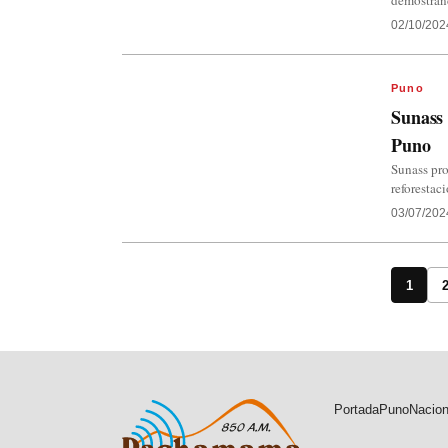
demostrand
02/10/202
Puno
Sunass
Puno
Sunass pro
reforestac
03/07/202
1
Portada
Puno
Nacion