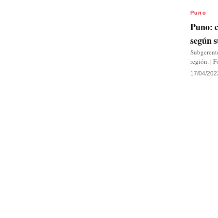
Puno
Puno: c
según 
Subgerente
región. | 
17/04/202