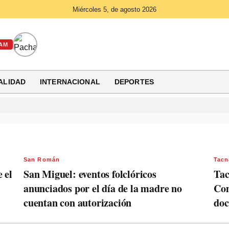
Miércoles 5, de agosto 2026
AM
ALIDAD
INTERNACIONAL
DEPORTES
San Román
Tacn
 el
San Miguel: eventos folclóricos
Tac
anunciados por el día de la madre no
Com
cuentan con autorización
do