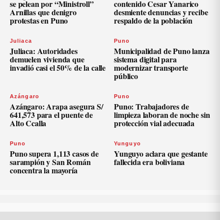
se pelean por “Ministroll”
contenido Cesar Yanarico
Arnillas que denigro
desmiente denuncias y recibe
protestas en Puno
respaldo de la población
Juliaca
Puno
Juliaca: Autoridades
Municipalidad de Puno lanza
demuelen vivienda que
sistema digital para
invadió casi el 50% de la calle
modernizar transporte
público
Azángaro
Puno
Azángaro: Arapa asegura S/
Puno: Trabajadores de
641,573 para el puente de
limpieza laboran de noche sin
Alto Ccalla
protección vial adecuada
Puno
Yunguyo
Puno supera 1,113 casos de
Yunguyo aclara que gestante
sarampión y San Román
fallecida era boliviana
concentra la mayoría