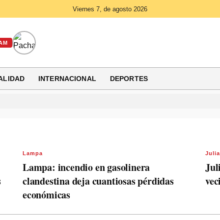
Viernes 7, de agosto 2026
AM
ALIDAD
INTERNACIONAL
DEPORTES
Lampa
Juli
Lampa: incendio en gasolinera
Jul
s
clandestina deja cuantiosas pérdidas
vec
económicas