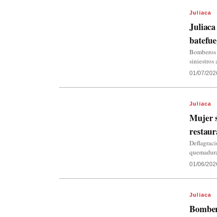
Juliaca
Juliaca
batefue
Bomberos d
siniestros
01/07/202
Juliaca
Mujer s
restaur
Deflagraci
quemaduras
01/06/202
Juliaca
Bombero