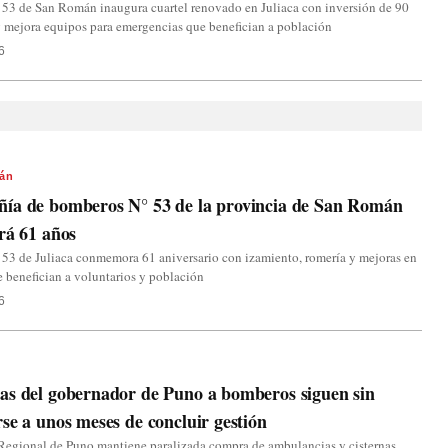
53 de San Román inaugura cuartel renovado en Juliaca con inversión de 90
y mejora equipos para emergencias que benefician a población
6
án
ía de bomberos N° 53 de la provincia de San Román
rá 61 años
53 de Juliaca conmemora 61 aniversario con izamiento, romería y mejoras en
e benefician a voluntarios y población
6
as del gobernador de Puno a bomberos siguen sin
se a unos meses de concluir gestión
Regional de Puno mantiene paralizada compra de ambulancias y cisternas