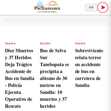
AM
Sandia
Sandia
Sandia
Diez Muertos
Bus de Selva
Sobreviviente
y 37 Heridos
Sur
relata terror
Deja Trágico
Tambopata se
en accidente
Accidente de
precipita a
de bus en
Bus en Sandia
abismo de 30
carretera de
- Policía
metros en
Sandia
Ejecuta
Sandia: 10
Operativo de
muertos y 37
Rescate
heridos