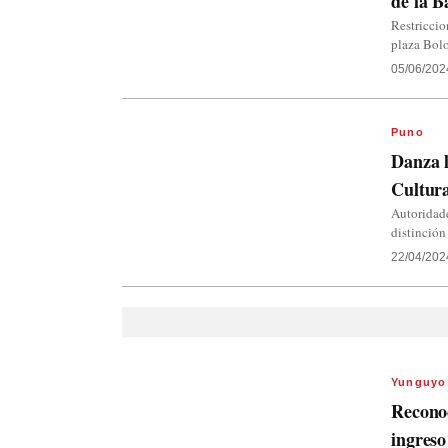
de la B
Restriccio
plaza Bolo
05/06/202
Puno
Danza 
Cultura
Autoridade
distinció
22/04/202
Yunguyo
Reconoc
ingres