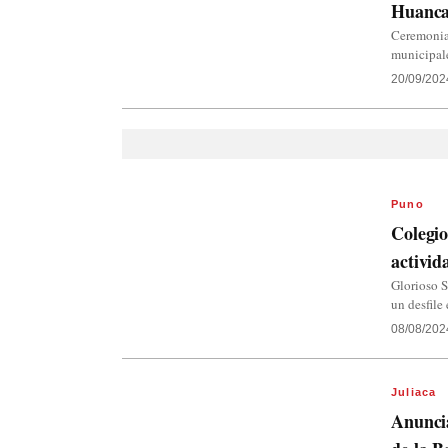
Huancan
Ceremonia 
municipale
20/09/202
Puno
Colegio
activid
Glorioso S
un desfile
08/08/202
Juliaca
Anuncia