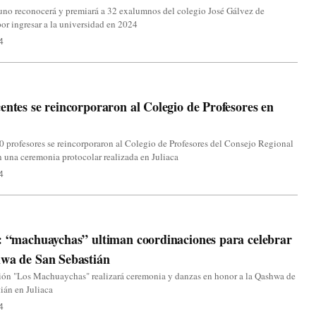
no reconocerá y premiará a 32 exalumnos del colegio José Gálvez de
r ingresar a la universidad en 2024
4
entes se reincorporaron al Colegio de Profesores en
 profesores se reincorporaron al Colegio de Profesores del Consejo Regional
 una ceremonia protocolar realizada en Juliaca
4
: “machuaychas” ultiman coordinaciones para celebrar
hwa de San Sebastián
ión "Los Machuaychas" realizará ceremonia y danzas en honor a la Qashwa de
ián en Juliaca
4