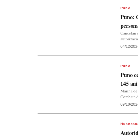
Puno
Puno: C
persona
Cancelan c
autorizaci
04/12/202
Puno
Puno ce
145 an
Marina de 
Combate d
09/10/202
Huancan
Autorid