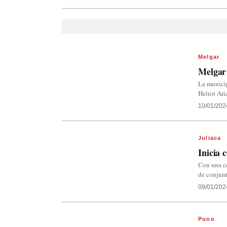
Melgar
Melgar 
La municip
Heliot Ari
10/01/202
Juliaca
Inicia 
Con una ce
de conjunt
09/01/202
Puno