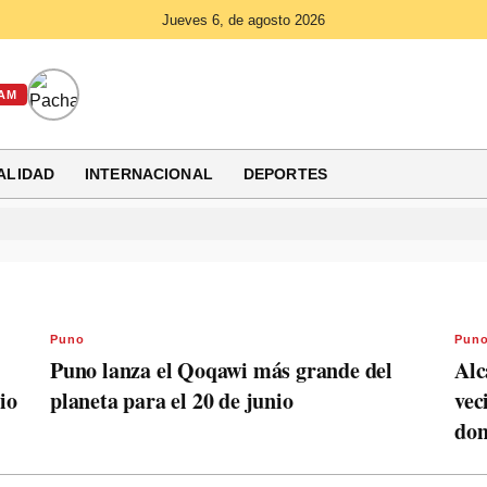
Jueves 6, de agosto 2026
AM
ALIDAD
INTERNACIONAL
DEPORTES
Puno
Pun
Puno lanza el Qoqawi más grande del
Alc
io
planeta para el 20 de junio
vec
dom