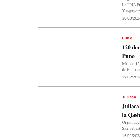
La UNA Pu
Yunguyo po
30/03/202
Puno
120 doc
Puno
Más de 120
de Puno en
29/02/202
Juliaca
Juliaca
la Qas
Organizac
San Sebast
16/01/202