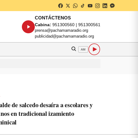
CONTÁCTENOS
Cabina:
951300560 | 951300561
prensa@pachamamaradio.org
publicidad@pachamamaradio.org
AM
o
alde de salcedo desaíra a escolares y
inos en tradicional izamiento
inical