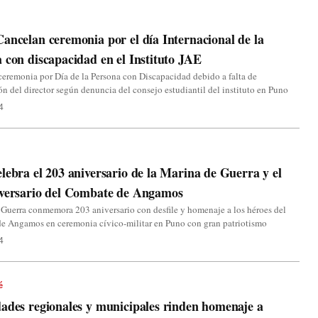
ancelan ceremonia por el día Internacional de la
 con discapacidad en el Instituto JAE
eremonia por Día de la Persona con Discapacidad debido a falta de
ón del director según denuncia del consejo estudiantil del instituto en Puno
4
lebra el 203 aniversario de la Marina de Guerra y el
iversario del Combate de Angamos
Guerra conmemora 203 aniversario con desfile y homenaje a los héroes del
e Angamos en ceremonia cívico-militar en Puno con gran patriotismo
4
é
ades regionales y municipales rinden homenaje a