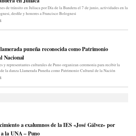
andera en Juliaca
nes de tránsito en Juliaca por Día de la Bandera el 7 de junio, actividades en la
gnesi, desfile y honores a Francisco Bolognesi
4
llamerada puneña reconocida como Patrimonio
l Nacional
s y representantes culturales de Puno organizan ceremonia para recibir la
n de la danza Llamerada Puneña como Patrimonio Cultural de la Nación
4
imiento a exalumnos de la IES «José Gálvez» por
o a la UNA – Puno