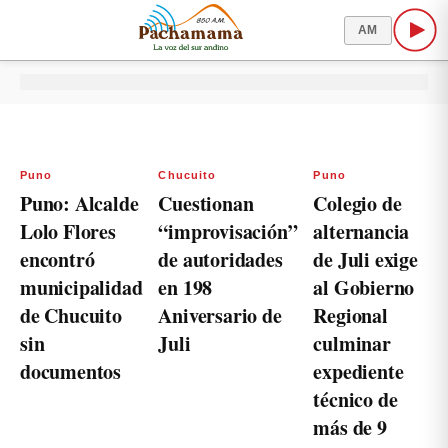
AM
Puno
Chucuito
Puno
Puno: Alcalde
Cuestionan
Colegio de
Lolo Flores
“improvisación”
alternancia
encontró
de autoridades
de Juli exige
municipalidad
en 198
al Gobierno
de Chucuito
Aniversario de
Regional
sin
Juli
culminar
documentos
expediente
técnico de
más de 9