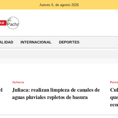
Jueves 6, de agosto 2026
AM
ALIDAD
INTERNACIONAL
DEPORTES
Juliaca
Pun
el
Juliaca: realizan limpieza de canales de
Cul
aguas pluviales repletos de basura
que
ec