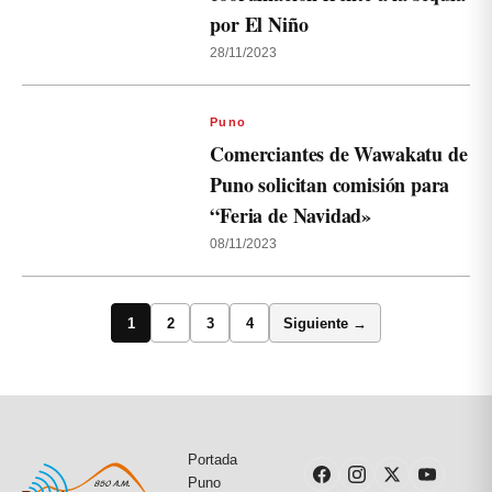
por El Niño
28/11/2023
Puno
Comerciantes de Wawakatu de
Puno solicitan comisión para
“Feria de Navidad»
08/11/2023
1
2
3
4
Siguiente →
Portada
Puno