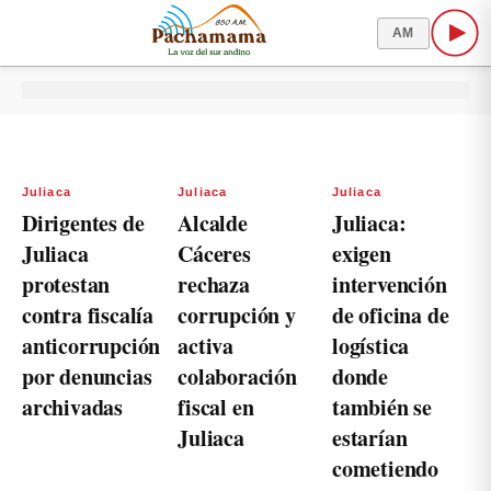
AM
Juliaca
Juliaca
Juliaca
Dirigentes de
Alcalde
Juliaca:
Juliaca
Cáceres
exigen
protestan
rechaza
intervención
contra fiscalía
corrupción y
de oficina de
anticorrupción
activa
logística
por denuncias
colaboración
donde
archivadas
fiscal en
también se
Juliaca
estarían
cometiendo