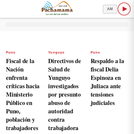
AM
Puno
Yunguyo
Puno
Fiscal de la
Directivos de
Respaldo a la
Nación
Salud de
fiscal Delia
enfrenta
Yunguyo
Espinoza en
críticas hacia
investigados
Juliaca ante
Ministerio
por presunto
tensiones
Público en
abuso de
judiciales
Puno,
autoridad
población y
contra
trabajadores
trabajadora