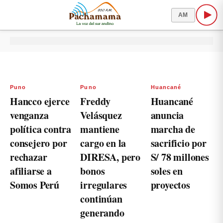
AM
Puno
Puno
Huancané
Hancco ejerce
Freddy
Huancané
venganza
Velásquez
anuncia
política contra
mantiene
marcha de
consejero por
cargo en la
sacrificio por
rechazar
DIRESA, pero
S/ 78 millones
afiliarse a
bonos
soles en
Somos Perú
irregulares
proyectos
continúan
generando