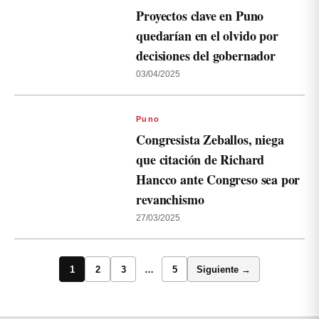
Proyectos clave en Puno
quedarían en el olvido por
decisiones del gobernador
03/04/2025
Puno
Congresista Zeballos, niega
que citación de Richard
Hancco ante Congreso sea por
revanchismo
27/03/2025
1
2
3
…
5
Siguiente →