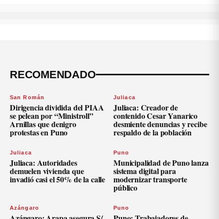
RECOMENDADO
San Román
Juliaca
Dirigencia dividida del PIAA
Juliaca: Creador de
se pelean por “Ministroll”
contenido Cesar Yanarico
Arnillas que denigro
desmiente denuncias y recibe
protestas en Puno
respaldo de la población
Juliaca
Puno
Juliaca: Autoridades
Municipalidad de Puno lanza
demuelen vivienda que
sistema digital para
invadió casi el 50% de la calle
modernizar transporte
público
Azángaro
Puno
Azángaro: Arapa asegura S/
Puno: Trabajadores de