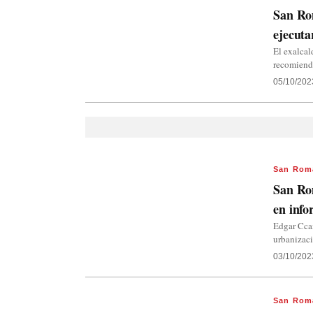
San Rom
ejecuta
El exalcal
recomiend
05/10/202
San Rom
San Ro
en inf
Edgar Ccam
urbanizac
03/10/202
San Rom