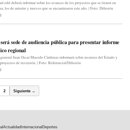
ad edil deberá informar sobre los avances de los proyectos que se tienen en
a, los de arrastre y nuevos que se encaminaron este año. | Foto: Difusión
3
 será sede de audiencia pública para presentar informe
co regional
 general Juan Oscar Macedo Cárdenas informará sobre recursos del Estado y
proyectos de inversión. | Foto: Referencial/Difusión
3
2
Siguiente →
al
Actualidad
Internacional
Deportes