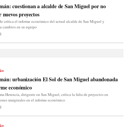
án: cuestionan a alcalde de San Miguel por no
r nuevos proyectos
de critica el informe económico del actual alcalde de San Miguel y
a cambios en su equipo
3
án
mán: urbanización El Sol de San Miguel abandonada
orme económico
a Herencia, dirigente en San Miguel, critica la falta de proyectos en
iones marginales en el informe económico
3
án