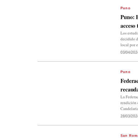
Puno
Puno: E
acceso 
Los estudi
decidido d
local por e
03/04/202
Puno
Federac
recauda
La Federac
rendición 
Candelari
28/03/202
San Rom