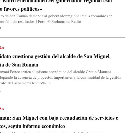
: Isidro Pacohuanaco «el gobernador regional está
 favores políticos»
ero de San Román demanda al gobernador regional realizar cambios en
por falta de resultados. | Foto: © Pachamama Radio
3
án
dato cuestiona gestión del alcalde de San Miguel,
cia de San Román
mani Ponce critica el informe económico del alcalde Cristin Mamani
egando la ausencia de proyectos importantes y la continuidad de la gestión
 | Foto: © Pachamama Radio/IRCS
3
án
án: San Miguel con baja recaudación de servicios e
tos, según informe económico