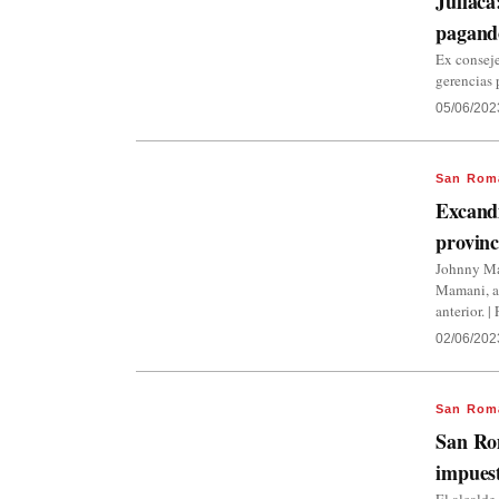
Juliaca
pagando
Ex consej
gerencias 
05/06/202
San Rom
Excandi
provin
Johnny Ma
Mamani, al
anterior.
02/06/202
San Rom
San Rom
impues