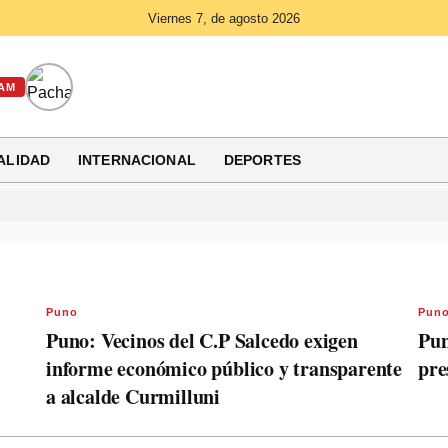
Viernes 7, de agosto 2026
AM
ALIDAD
INTERNACIONAL
DEPORTES
Puno
Pun
Puno: Vecinos del C.P Salcedo exigen
Pun
informe económico público y transparente
pre
a alcalde Curmilluni