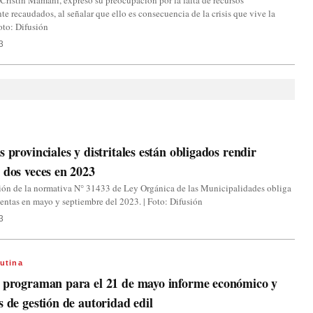
 Cristín Mamani, expresó su preocupación por la falta de recursos
te recaudados, al señalar que ello es consecuencia de la crisis que vive la
Foto: Difusión
3
s provinciales y distritales están obligados rendir
 dos veces en 2023
ión de la normativa N° 31433 de Ley Orgánica de las Municipalidades obliga
uentas en mayo y septiembre del 2023. | Foto: Difusión
3
Putina
: programan para el 21 de mayo informe económico y
s de gestión de autoridad edil