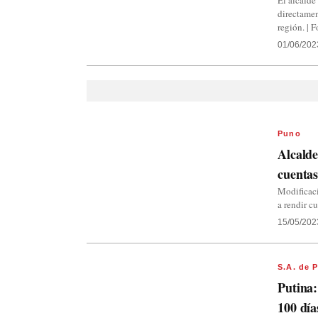
El alcalde
directamen
región. | 
01/06/202
Puno
Alcalde
cuentas
Modificac
a rendir c
15/05/202
S.A. de 
Putina
100 día