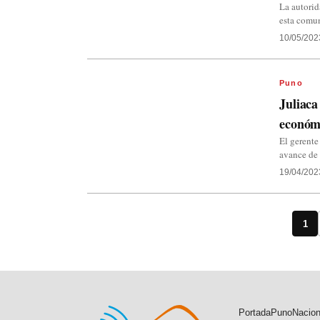
La autorid
esta comun
10/05/202
Puno
Juliaca
económi
El gerente
avance de 
19/04/202
1
Portada
Puno
Nacion