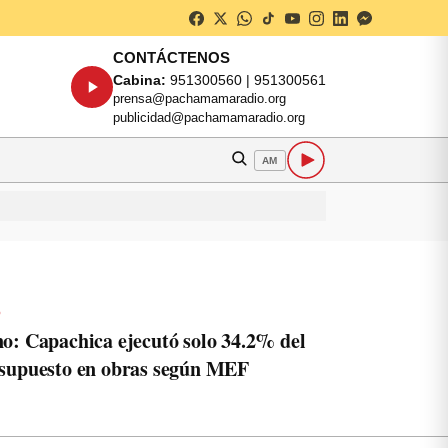
CONTÁCTENOS
Cabina:
951300560 | 951300561
prensa@pachamamaradio.org
publicidad@pachamamaradio.org
AM
o
o: Capachica ejecutó solo 34.2% del
supuesto en obras según MEF