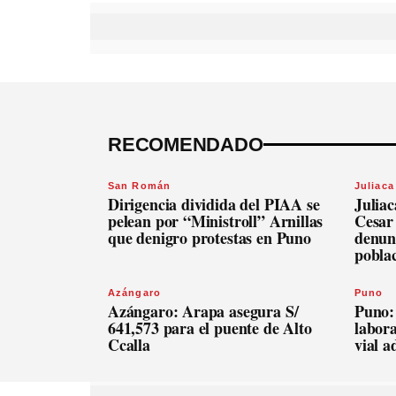
RECOMENDADO
San Román
Juliaca
Dirigencia dividida del PIAA se
Julia
pelean por “Ministroll” Arnillas
Cesar
que denigro protestas en Puno
denunc
pobla
Azángaro
Puno
Azángaro: Arapa asegura S/
Puno:
641,573 para el puente de Alto
labora
Ccalla
vial 