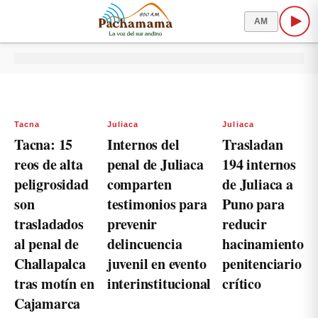
AM
Tacna
Juliaca
Juliaca
Tacna: 15
Internos del
Trasladan
reos de alta
penal de Juliaca
194 internos
peligrosidad
comparten
de Juliaca a
son
testimonios para
Puno para
trasladados
prevenir
reducir
al penal de
delincuencia
hacinamiento
Challapalca
juvenil en evento
penitenciario
tras motín en
interinstitucional
crítico
Cajamarca