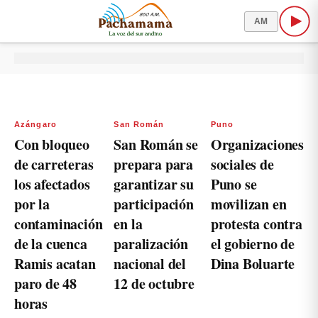
AM
Azángaro
San Román
Puno
Con bloqueo
San Román se
Organizaciones
de carreteras
prepara para
sociales de
los afectados
garantizar su
Puno se
por la
participación
movilizan en
contaminación
en la
protesta contra
de la cuenca
paralización
el gobierno de
Ramis acatan
nacional del
Dina Boluarte
paro de 48
12 de octubre
horas