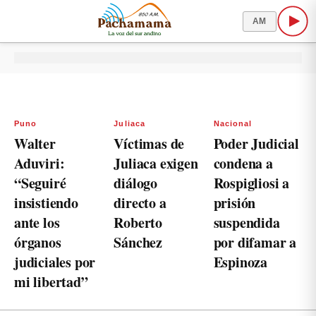
AM
Puno
Juliaca
Nacional
Walter
Víctimas de
Poder Judicial
Aduviri:
Juliaca exigen
condena a
“Seguiré
diálogo
Rospigliosi a
insistiendo
directo a
prisión
ante los
Roberto
suspendida
órganos
Sánchez
por difamar a
judiciales por
Espinoza
mi libertad”