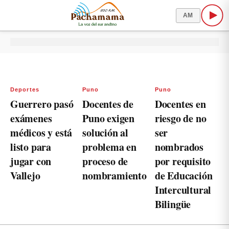
AM
Deportes
Puno
Puno
Guerrero pasó
Docentes de
Docentes en
exámenes
Puno exigen
riesgo de no
médicos y está
solución al
ser
listo para
problema en
nombrados
jugar con
proceso de
por requisito
Vallejo
nombramiento
de Educación
Intercultural
Bilingüe