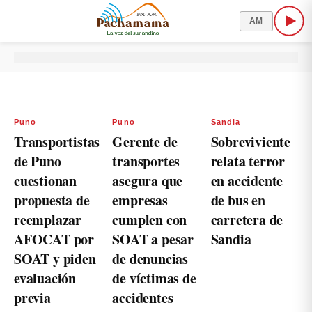
AM
Puno
Puno
Sandia
Transportistas
Gerente de
Sobreviviente
de Puno
transportes
relata terror
cuestionan
asegura que
en accidente
propuesta de
empresas
de bus en
reemplazar
cumplen con
carretera de
AFOCAT por
SOAT a pesar
Sandia
SOAT y piden
de denuncias
evaluación
de víctimas de
previa
accidentes