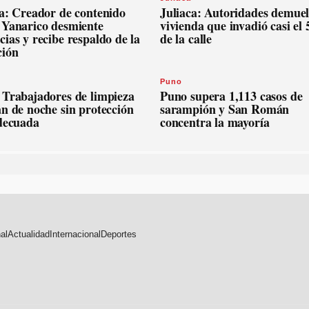
ca: Creador de contenido
Juliaca: Autoridades demue
 Yanarico desmiente
vivienda que invadió casi el
ias y recibe respaldo de la
de la calle
ción
Puno
 Trabajadores de limpieza
Puno supera 1,113 casos de
n de noche sin protección
sarampión y San Román
adecuada
concentra la mayoría
al
Actualidad
Internacional
Deportes