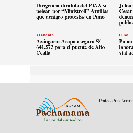
Dirigencia dividida del PIAA se
Julia
pelean por “Ministroll” Arnillas
Cesar
que denigro protestas en Puno
denunc
pobla
Azángaro
Puno
Azángaro: Arapa asegura S/
Puno:
641,573 para el puente de Alto
labora
Ccalla
vial 
Portada
Puno
Nacion