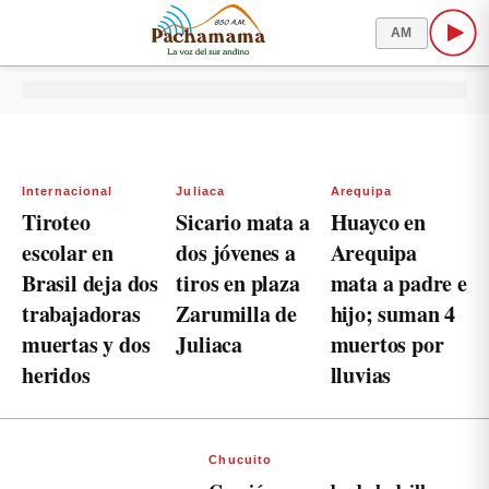
AM
Internacional
Juliaca
Arequipa
Tiroteo
Sicario mata a
Huayco en
escolar en
dos jóvenes a
Arequipa
Brasil deja dos
tiros en plaza
mata a padre e
trabajadoras
Zarumilla de
hijo; suman 4
muertas y dos
Juliaca
muertos por
heridos
lluvias
Chucuito