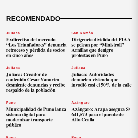
RECOMENDADO
Juliaca
San Román
Exdirectivo del mercado
Dirigencia dividida del PIAA
“Los Triunfadores” denuncia
se pelean por “Ministroll”
retroceso y pérdida de socios
Arnillas que denigro
en cinco años
protestas en Puno
Juliaca
Juliaca
Juliaca: Creador de
Juliaca: Autoridades
contenido Cesar Yanarico
demuelen vivienda que
desmiente denuncias y recibe
invadió casi el 50% de la calle
respaldo de la población
Puno
Azángaro
Municipalidad de Puno lanza
Azángaro: Arapa asegura S/
sistema digital para
641,573 para el puente de
modernizar transporte
Alto Ccalla
público
Puno
Puno