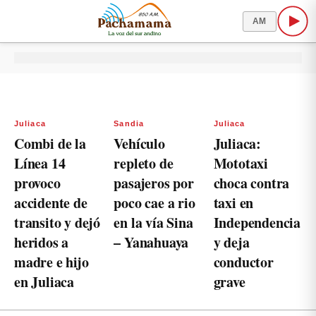
AM
Juliaca
Sandia
Juliaca
Combi de la
Vehículo
Juliaca:
Línea 14
repleto de
Mototaxi
provoco
pasajeros por
choca contra
accidente de
poco cae a rio
taxi en
transito y dejó
en la vía Sina
Independencia
heridos a
– Yanahuaya
y deja
madre e hijo
conductor
en Juliaca
grave