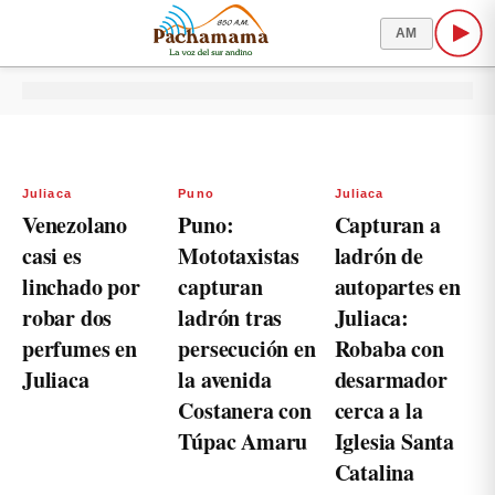
AM
Juliaca
Puno
Juliaca
Venezolano
Puno:
Capturan a
casi es
Mototaxistas
ladrón de
linchado por
capturan
autopartes en
robar dos
ladrón tras
Juliaca:
perfumes en
persecución en
Robaba con
Juliaca
la avenida
desarmador
Costanera con
cerca a la
Túpac Amaru
Iglesia Santa
Catalina