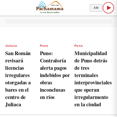
AM
Juliaca
Puno
Puno
San Román
Puno:
Municipalidad
revisará
Contraloría
de Puno detrás
licencias
alerta pagos
de tres
irregulares
indebidos por
terminales
otorgadas a
obras
interprovinciales
bares en el
inconclusas
que operan
centro de
en ríos
irregularmente
Juliaca
en la ciudad