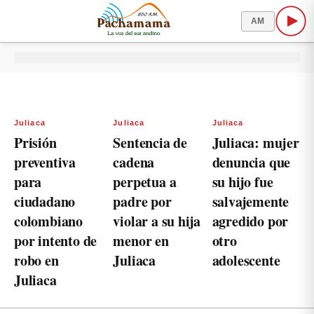
AM
Juliaca
Juliaca
Juliaca
Prisión
Sentencia de
Juliaca: mujer
preventiva
cadena
denuncia que
para
perpetua a
su hijo fue
ciudadano
padre por
salvajemente
colombiano
violar a su hija
agredido por
por intento de
menor en
otro
robo en
Juliaca
adolescente
Juliaca