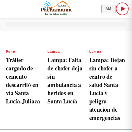
AM
Puno
Lampa
Lampa
Tráiler
Lampa: Falta
Lampa: Dejan
cargado de
de chofer deja
sin chofer a
cemento
sin
centro de
descarriló en
ambulancia a
salud Santa
vía Santa
heridos en
Lucía y
Lucía-Juliaca
Santa Lucía
peligra
atención de
emergencias