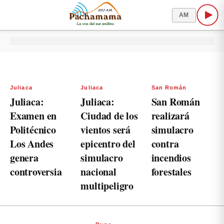
AM
Juliaca
Juliaca
San Román
Juliaca:
Juliaca:
San Román
Examen en
Ciudad de los
realizará
Politécnico
vientos será
simulacro
Los Andes
epicentro del
contra
genera
simulacro
incendios
controversia
nacional
forestales
multipeligro