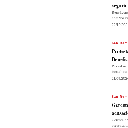
segurid
Beneficenc
horarios e
22/10/202
San Rom
Protest
Benefic
Protestan 
inmediata 
11/09/202
San Rom
Gerent
acusaci
Gerente d
presenta p