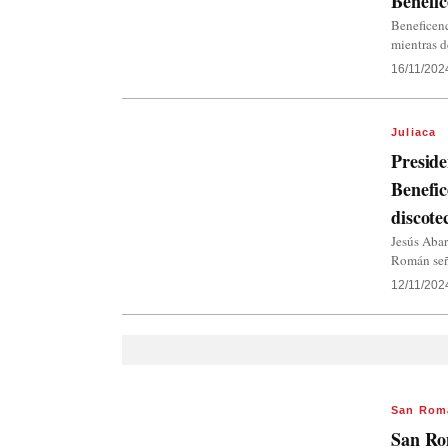
Benefic
Beneficenc
mientras 
16/11/202
Juliaca
Presid
Benefic
discote
Jesús Abar
Román seña
12/11/202
San Rom
San Ro