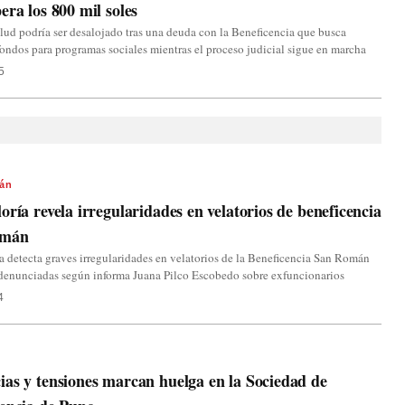
era los 800 mil soles
ud podría ser desalojado tras una deuda con la Beneficencia que busca
fondos para programas sociales mientras el proceso judicial sigue en marcha
5
án
oría revela irregularidades en velatorios de beneficencia
omán
a detecta graves irregularidades en velatorios de la Beneficencia San Román
 denunciadas según informa Juana Pilco Escobedo sobre exfuncionarios
4
as y tensiones marcan huelga en la Sociedad de