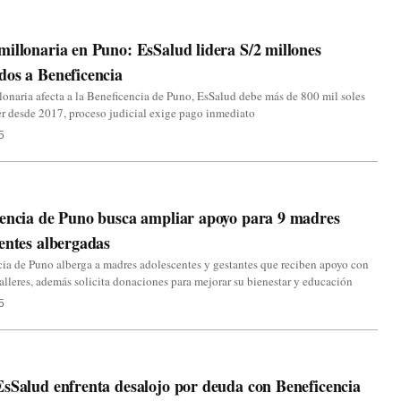
illonaria en Puno: EsSalud lidera S/2 millones
os a Beneficencia
onaria afecta a la Beneficencia de Puno, EsSalud debe más de 800 mil soles
er desde 2017, proceso judicial exige pago inmediato
5
encia de Puno busca ampliar apoyo para 9 madres
entes albergadas
ia de Puno alberga a madres adolescentes y gestantes que reciben apoyo con
talleres, además solicita donaciones para mejorar su bienestar y educación
5
sSalud enfrenta desalojo por deuda con Beneficencia