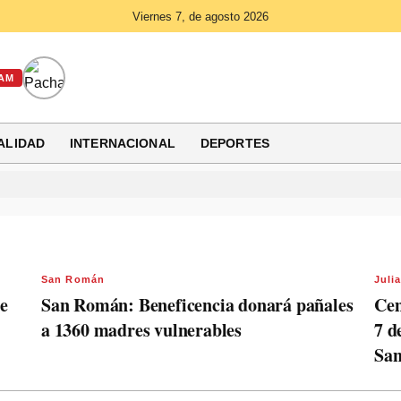
Viernes 7, de agosto 2026
AM
ALIDAD
INTERNACIONAL
DEPORTES
San Román
Juli
e
San Román: Beneficencia donará pañales
Cem
a 1360 madres vulnerables
7 d
San