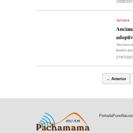
10/08/202
Juliaca
Anciana
adoptiv
Anciana en
fondos par
27/07/202
← Anterior
Portada
Puno
Nacion