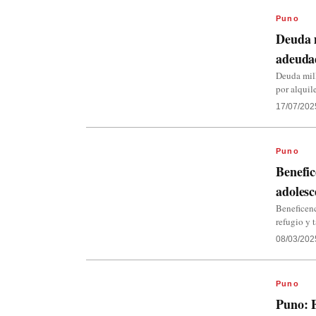
Puno
Deuda m
adeudad
Deuda mill
por alquil
17/07/202
Puno
Benefic
adolesc
Beneficenc
refugio y 
08/03/202
Puno
Puno: E