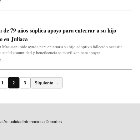
4
 de 79 años súplica apoyo para enterrar a su hijo
o en Juliaca
 Macusani pide ayuda para enterrar a su hijo adoptivo fallecido necesita
a ataúd comunidad y beneficencia se movilizan para apoyar
4
1
2
3
Siguiente →
al
Actualidad
Internacional
Deportes