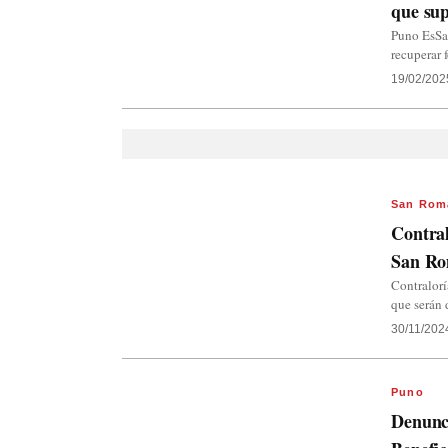
que sup
Puno EsSal
recuperar 
19/02/202
San Rom
Contral
San R
Contralorí
que serán
30/11/202
Puno
Denunci