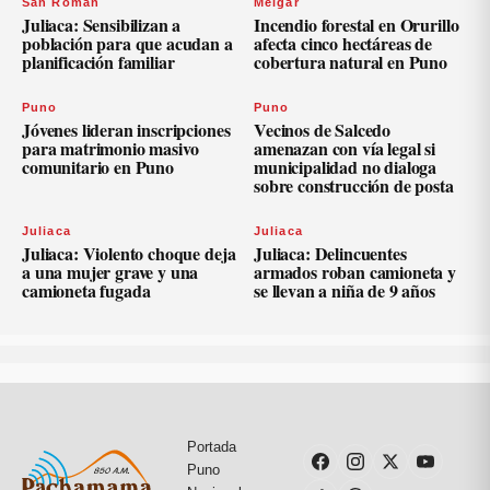
San Román
Melgar
Juliaca: Sensibilizan a
Incendio forestal en Orurillo
población para que acudan a
afecta cinco hectáreas de
planificación familiar
cobertura natural en Puno
Puno
Puno
Jóvenes lideran inscripciones
Vecinos de Salcedo
para matrimonio masivo
amenazan con vía legal si
comunitario en Puno
municipalidad no dialoga
sobre construcción de posta
Juliaca
Juliaca
Juliaca: Violento choque deja
Juliaca: Delincuentes
a una mujer grave y una
armados roban camioneta y
camioneta fugada
se llevan a niña de 9 años
Portada
Puno