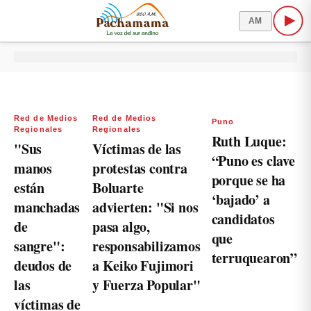
AM
Red de Medios
Red de Medios
Puno
Regionales
Regionales
Ruth Luque:
"Sus
Víctimas de las
“Puno es clave
manos
protestas contra
porque se ha
están
Boluarte
‘bajado’ a
manchadas
advierten: "Si nos
candidatos
de
pasa algo,
que
sangre":
responsabilizamos
terruquearon”
deudos de
a Keiko Fujimori
las
y Fuerza Popular"
víctimas de