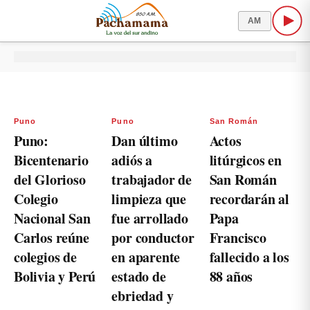
AM
Puno
Puno
San Román
Puno:
Dan último
Actos
Bicentenario
adiós a
litúrgicos en
del Glorioso
trabajador de
San Román
Colegio
limpieza que
recordarán al
Nacional San
fue arrollado
Papa
Carlos reúne
por conductor
Francisco
colegios de
en aparente
fallecido a los
Bolivia y Perú
estado de
88 años
ebriedad y