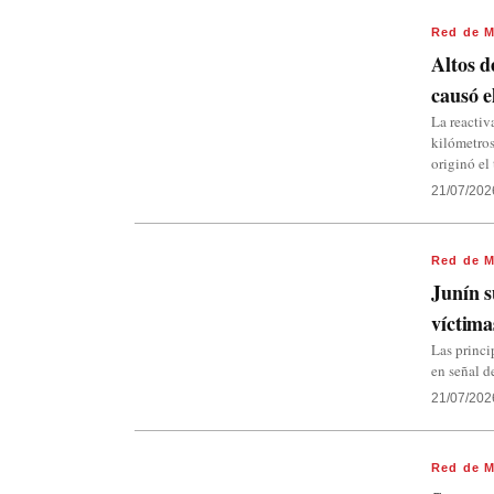
Red de M
Altos d
causó 
La reactiv
kilómetros
originó e
21/07/202
Red de M
Junín s
víctima
Las princi
en señal d
21/07/202
Red de M