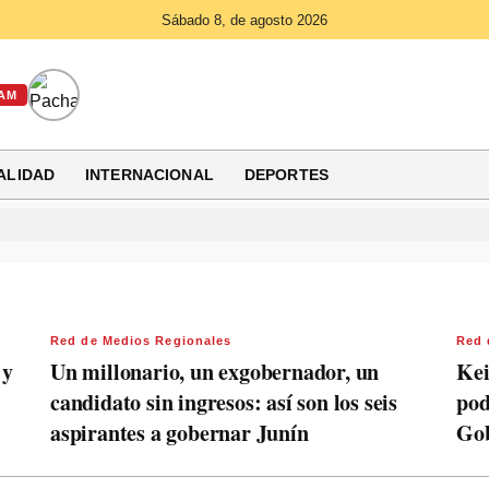
Sábado 8, de agosto 2026
AM
ALIDAD
INTERNACIONAL
DEPORTES
Red de Medios Regionales
Red 
 y
Un millonario, un exgobernador, un
Kei
candidato sin ingresos: así son los seis
pod
aspirantes a gobernar Junín
Gob