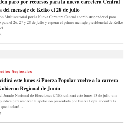
en paro por recursos para la nueva carretera Central
a del mensaje de Keiko el 28 de julio
n Multisectorial por la Nueva Carretera Central acordó suspender el paro
para el 26, 27 y 28 de julio y esperar el primer mensaje presidencial de Keiko
del…
6
edios Regionales
idirá este lunes si Fuerza Popular vuelve a la carrera
Gobierno Regional de Junín
el Jurado Nacional de Elecciones (JNE) realizará este lunes 13 de julio una
pública para resolver la apelación presentada por Fuerza Popular contra la
n que declaró…
6