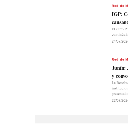
Red de M
IGP: Ce
causan
El cerro P
continúa i
24/07/202
Red de M
Junín: 
y conv
La Resoluc
institucio
presentado
22/07/202