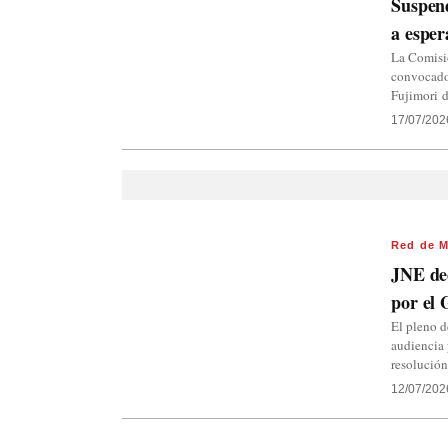
Suspend
a esper
La Comisió
convocado 
Fujimori 
17/07/202
Red de M
JNE dec
por el 
El pleno d
audiencia 
resolució
12/07/202