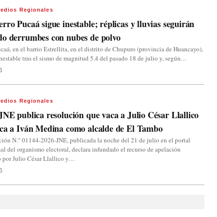
edios Regionales
rro Pucaá sigue inestable; réplicas y lluvias seguirán
do derrumbes con nubes de polvo
ucaá, en el barrio Estrellita, en el distrito de Chupuro (provincia de Huancayo),
nestable tras el sismo de magnitud 5.4 del pasado 18 de julio y, según…
6
edios Regionales
JNE publica resolución que vaca a Julio César Llallico
oca a Iván Medina como alcalde de El Tambo
ión N.° 01144-2026-JNE, publicada la noche del 21 de julio en el portal
nal del organismo electoral, declara infundado el recurso de apelación
 por Julio César Llallico y…
6