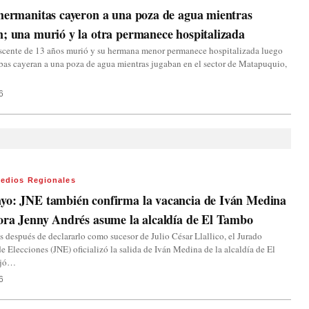
hermanitas cayeron a una poza de agua mientras
; una murió y la otra permanece hospitalizada
scente de 13 años murió y su hermana menor permanece hospitalizada luego
as cayeran a una poza de agua mientras jugaban en el sector de Matapuquio,
6
edios Regionales
yo: JNE también confirma la vacancia de Iván Medina
ora Jenny Andrés asume la alcaldía de El Tambo
s después de declararlo como sucesor de Julio César Llallico, el Jurado
e Elecciones (JNE) oficializó la salida de Iván Medina de la alcaldía de El
ejó…
6