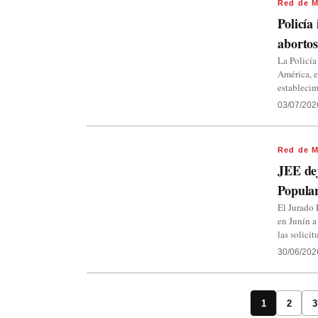
Red de M
Policía
abortos
La Policía
América, e
establecim
03/07/202
Red de M
JEE dej
Popula
El Jurado 
en Junín a
las solici
30/06/202
1
2
3