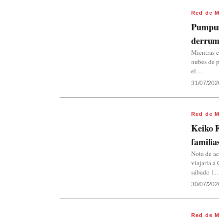
Red de M
Pumpuny
derrumb
Mientras e
nubes de p
el…
31/07/202
Red de M
Keiko F
familia
Nota de ac
viajaría a 
sábado 1
30/07/202
Red de M