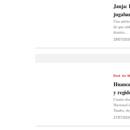
Jauja: 
jugaban
Una adole
de que amb
distrito…
28/07/202
Red de M
Huanca
y regid
Cuatro día
Nacional d
Tambo, d
27/07/202