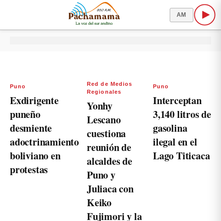
AM
Red de Medios
Puno
Puno
Regionales
Exdirigente
Interceptan
Yonhy
puneño
3,140 litros de
Lescano
desmiente
gasolina
cuestiona
adoctrinamiento
ilegal en el
reunión de
boliviano en
Lago Titicaca
alcaldes de
protestas
Puno y
Juliaca con
Keiko
Fujimori y la