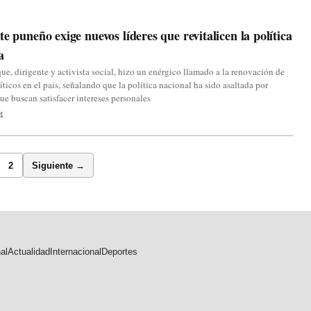
te puneño exige nuevos líderes que revitalicen la política
a
e, dirigente y activista social, hizo un enérgico llamado a la renovación de
líticos en el país, señalando que la política nacional ha sido asaltada por
ue buscan satisfacer intereses personales
4
2
Siguiente →
al
Actualidad
Internacional
Deportes