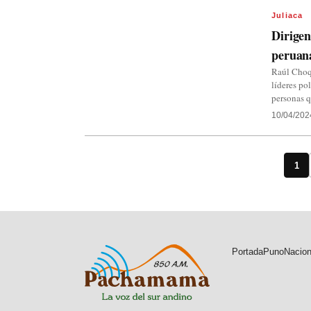
Juliaca
Dirigen
peruan
Raúl Choqu
líderes po
personas q
10/04/202
1
Portada
Puno
Nacion