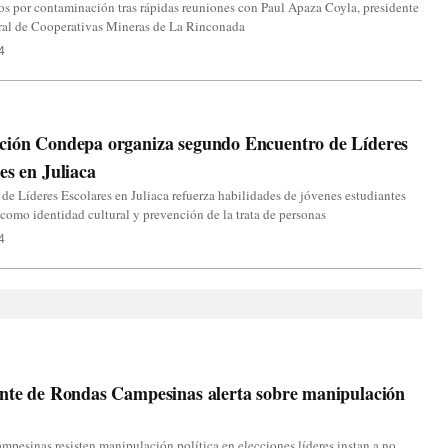
s por contaminación tras rápidas reuniones con Paul Apaza Coyla, presidente
tral de Cooperativas Mineras de La Rinconada
4
ción Condepa organiza segundo Encuentro de Líderes
es en Juliaca
de Líderes Escolares en Juliaca refuerza habilidades de jóvenes estudiantes
como identidad cultural y prevención de la trata de personas
4
nte de Rondas Campesinas alerta sobre manipulación
pesinas resisten manipulación política en elecciones líderes instan a no