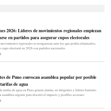
nes 2026: Líderes de movimientos regionales empiezan
tarse en partidos para asegurar cupos electorales
 movimientos regionales se reorganizan ante ley que podría eliminarlos,
 cupo electoral en 2026 con partidos nacionales
4
tes de Puno convocan asamblea popular por posible
 tarifas de agua
 tarifas de agua en Puno genera alarma, en dirigentes y líderes barriales
 asamblea urgente para discutir el impacto y posibles acciones
4