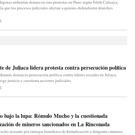
dígenas enfrentan denuncias tras protestas en Puno según Edith Calisaya,
la que los procesos judiciales afectan a quienes defendieron derechos
5
te de Juliaca lidera protesta contra persecución política
Mamani denuncia persecución política contra líderes sociales en Juliaca,
xige justicia y cuestiona acciones judiciales
5
o bajo la lupa: Rómulo Mucho y la cuestionada
zación de mineros sancionados en La Rinconada
ho acusado por entregar beneficios de formalización a dirigentes mineros