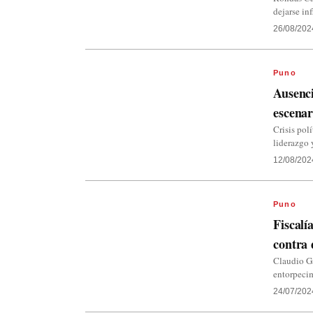
dejarse in
26/08/202
Puno
Ausenci
escenar
Crisis pol
liderazgo 
12/08/202
Puno
Fiscalí
contra 
Claudio Ga
entorpecim
24/07/202