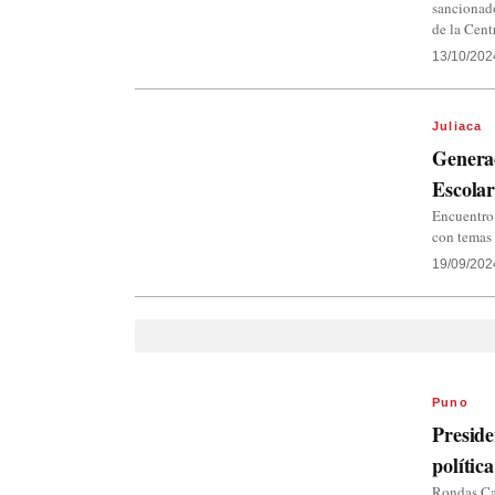
sancionado
de la Cen
13/10/202
Juliaca
Genera
Escolar
Encuentro 
con temas 
19/09/202
Puno
Preside
política
Rondas Cam