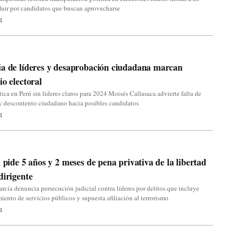
fluir por candidatos que buscan aprovecharse
4
a de líderes y desaprobación ciudadana marcan
io electoral
ítica en Perú sin líderes claros para 2024 Moisés Callasaca advierte falta de
y descontento ciudadano hacia posibles candidatos
4
a pide 5 años y 2 meses de pena privativa de la libertad
dirigente
rcía denuncia persecución judicial contra líderes por delitos que incluye
iento de servicios públicos y supuesta afiliación al terrorismo
4