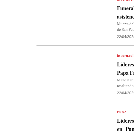
Funeral
asisten
Muerte del
de San Ped
22/04/202
Internac
Líderes
Papa F
Mandatari
resaltando
22/04/202
Puno
Líderes
en Pu