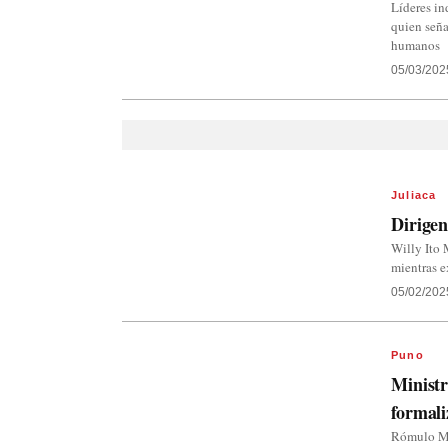
Líderes in
quien seña
humanos
05/03/202
Juliaca
Dirigen
Willy Ito 
mientras e
05/02/202
Puno
Ministr
formali
Rómulo Muc