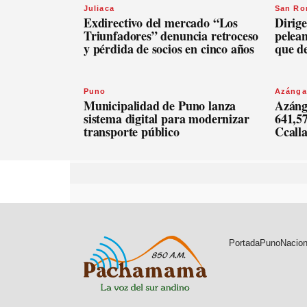
Juliaca
San R
Exdirectivo del mercado “Los
Dirige
Triunfadores” denuncia retroceso
pelean
y pérdida de socios en cinco años
que d
Puno
Azánga
Municipalidad de Puno lanza
Azáng
sistema digital para modernizar
641,57
transporte público
Ccall
Portada
Puno
Nacion