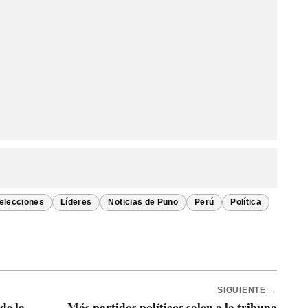
elecciones
Líderes
Noticias de Puno
Perú
Política
SIGUIENTE →
de la
Más partidos políticos salen a la tribuna