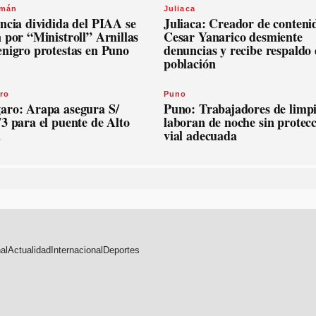
omán
Juliaca
ncia dividida del PIAA se
Juliaca: Creador de conteni
 por “Ministroll” Arnillas
Cesar Yanarico desmiente
enigro protestas en Puno
denuncias y recibe respaldo 
población
ro
Puno
aro: Arapa asegura S/
Puno: Trabajadores de limp
3 para el puente de Alto
laboran de noche sin protec
a
vial adecuada
al
Actualidad
Internacional
Deportes