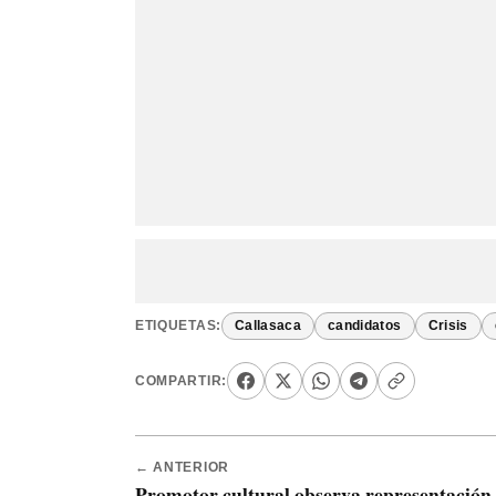
ETIQUETAS:
Callasaca
candidatos
Crisis
COMPARTIR:
← ANTERIOR
Promotor cultural observa representación 