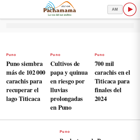
AM
Puno
Puno
Puno
Puno siembra
Cultivos de
700 mil
más de 102 000
papa y quinua
carachis en el
carachis para
en riesgo por
Titicaca para
recuperar el
lluvias
finales del
lago Titicaca
prolongadas
2024
en Puno
Puno