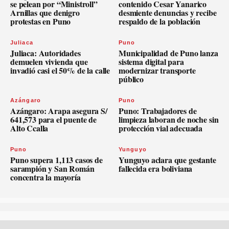
se pelean por “Ministroll”
contenido Cesar Yanarico
Arnillas que denigro
desmiente denuncias y recibe
protestas en Puno
respaldo de la población
Juliaca
Puno
Juliaca: Autoridades
Municipalidad de Puno lanza
demuelen vivienda que
sistema digital para
invadió casi el 50% de la calle
modernizar transporte
público
Azángaro
Puno
Azángaro: Arapa asegura S/
Puno: Trabajadores de
641,573 para el puente de
limpieza laboran de noche sin
Alto Ccalla
protección vial adecuada
Puno
Yunguyo
Puno supera 1,113 casos de
Yunguyo aclara que gestante
sarampión y San Román
fallecida era boliviana
concentra la mayoría