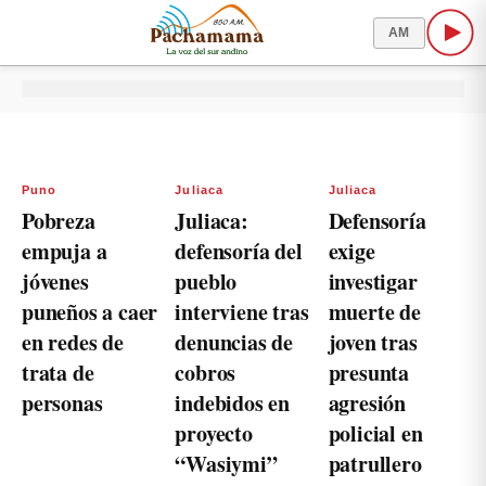
AM
Puno
Juliaca
Juliaca
Pobreza
Juliaca:
Defensoría
empuja a
defensoría del
exige
jóvenes
pueblo
investigar
puneños a caer
interviene tras
muerte de
en redes de
denuncias de
joven tras
trata de
cobros
presunta
personas
indebidos en
agresión
proyecto
policial en
“Wasiymi”
patrullero